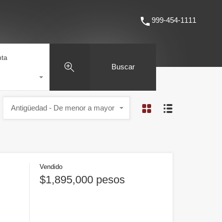
Tips
Conócenos
Contáctanos
999-454-1111
999-454-1111
nta
Buscar
Antigüedad - De menor a mayor
Vendido
$1,895,000 pesos