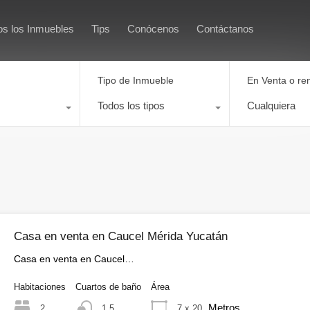
Inicio
Todos los Inmuebles
os los Inmuebles
Tips
Conócenos
Contáctanos
Tipo de Inmueble
En Venta o re
Todos los tipos
Cualquiera
Casa en venta en Caucel Mérida Yucatán
Casa en venta en Caucel…
Habitaciones
Cuartos de baño
Área
Metros
2
7 x 20
1.5