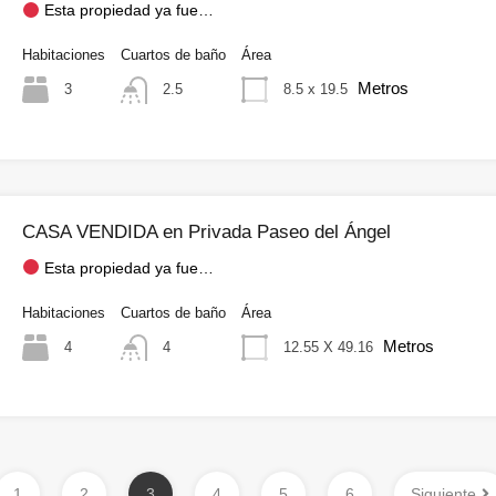
Esta propiedad ya fue…
Habitaciones
Cuartos de baño
Área
Metros
3
8.5 x 19.5
2.5
CASA VENDIDA en Privada Paseo del Ángel
Esta propiedad ya fue…
Habitaciones
Cuartos de baño
Área
Metros
4
12.55 X 49.16
4
1
2
3
4
5
6
Siguiente