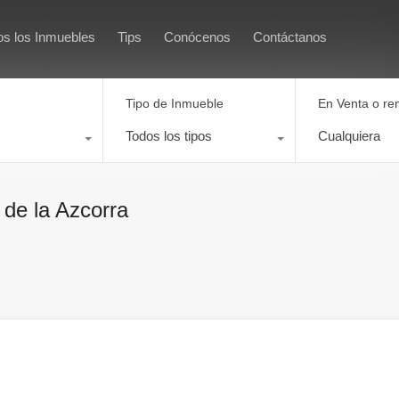
Inicio
Todos los Inmuebles
os los Inmuebles
Tips
Conócenos
Contáctanos
Tipo de Inmueble
En Venta o re
Todos los tipos
Cualquiera
 de la Azcorra